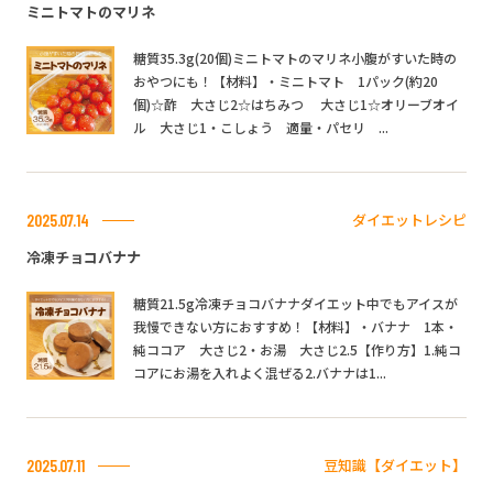
ミニトマトのマリネ
糖質35.3g(20個)ミニトマトのマリネ小腹がすいた時の
おやつにも！【材料】・ミニトマト 1パック(約20
個)☆酢 大さじ2☆はちみつ 大さじ1☆オリーブオイ
ル 大さじ1・こしょう 適量・パセリ ...
ダイエットレシピ
2025.07.14
冷凍チョコバナナ
糖質21.5g冷凍チョコバナナダイエット中でもアイスが
我慢できない方におすすめ！【材料】・バナナ 1本・
純ココア 大さじ2・お湯 大さじ2.5【作り方】1.純コ
コアにお湯を入れよく混ぜる2.バナナは1...
豆知識【ダイエット】
2025.07.11