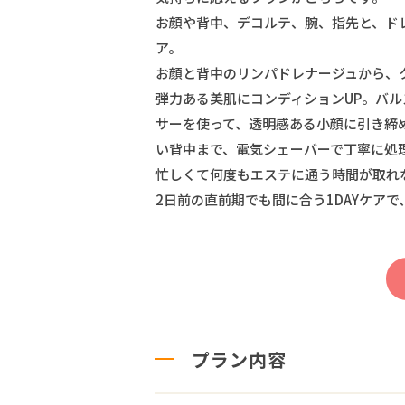
お顔や背中、デコルテ、腕、指先と、ド
ア。
お顔と背中のリンパドレナージュから、
弾力ある美肌にコンディションUP。バ
サーを使って、透明感ある小顔に引き締
い背中まで、電気シェーバーで丁寧に処
忙しくて何度もエステに通う時間が取れ
2日前の直前期でも間に合う1DAYケア
プラン内容