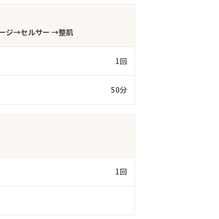
ージ→セルサー →整肌
1回
50分
1回