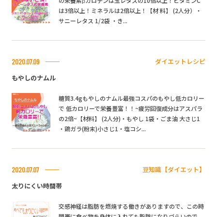
の栄養素βカロチンは玉レタスの10倍以上！ビタミンC
は3倍以上！ミネラルは2倍以上！【材 料】 (2人分）・
サニーレタス 1/2袋 ・き...
ダイエットレシピ
2020.07.09
もやしのナムル
糖質3.4gもやしのナムル最強コスパのもやし低カロリー
で 低カロリーで栄養豊富！！~疲労回復成分はアスパラ
の2倍~【材料】 (2人分)・もやし 1袋・ごま油 大さじ1
・鶏ガラ(粉末)小さじ1・塩コシ...
豆知識【ダイエット】
2020.07.07
太りにくい時間帯
交感神経は脂肪を燃焼する働きがありますので、この時
間帯に食べ物を身体に入れても脂肪になりづらいので