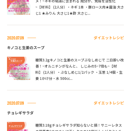
メ！~ネギの粘液に含まれる 成分が、免疫を活性化
~【材 料】 (2人分）・ネギ 1本 ・豚ロース肉★醤油 大さ
じ1 ★みりん 大さじ1★酢 大さじ...
ダイエットレシピ
2020.07.09
キノコと生姜のスープ
糖質3.2gキノコと生姜のスープぶなしめじで 二日酔い改
善！~オルニチンがなんと、 しじみの5~7倍も~【材
料】 (2人分）・ぶなしめじ1/2パック ・玉葱 1/4個・生
姜 1かけ分・水 500cc...
ダイエットレシピ
2020.07.09
チョレギサラダ
糖質3.18gチョレギサラダ知らないと損！サニーレタス