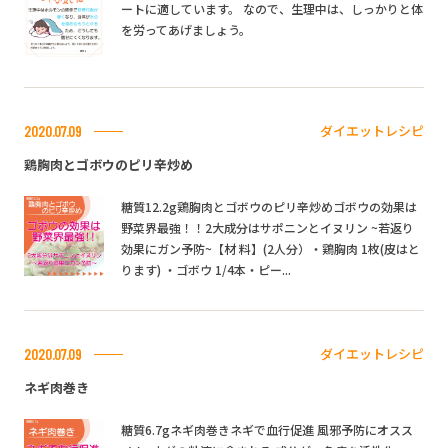
ートに適しています。 なので、生理中は、しっかりと体
を労ってあげましょう。
ダイエットレシピ
2020.07.09
鶏胸肉とゴボウのピリ辛炒め
糖質12.2g鶏胸肉とゴボウのピリ辛炒めゴボウの効果は
野菜界最強！！2大成分はサポニンとイヌリン ~若返り
効果にガン予防~【材 料】(2人分）・鶏胸肉 1枚(皮はと
ります) ・ゴボウ 1/4本・ピー...
ダイエットレシピ
2020.07.09
ネギ肉巻き
糖質6.7gネギ肉巻きネギで血行促進 風邪予防にオスス