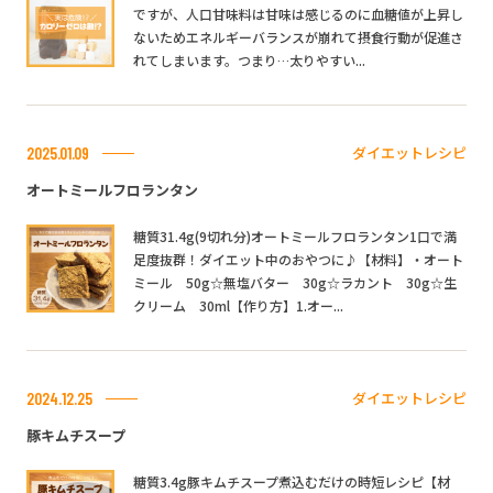
ですが、人口甘味料は甘味は感じるのに血糖値が上昇し
ないためエネルギーバランスが崩れて摂食行動が促進さ
れてしまいます。つまり…太りやすい...
ダイエットレシピ
2025.01.09
オートミールフロランタン
糖質31.4g(9切れ分)オートミールフロランタン1口で満
足度抜群！ダイエット中のおやつに♪【材料】・オート
ミール 50g☆無塩バター 30g☆ラカント 30g☆生
クリーム 30ml【作り方】1.オー...
ダイエットレシピ
2024.12.25
豚キムチスープ
糖質3.4g豚キムチスープ煮込むだけの時短レシピ【材