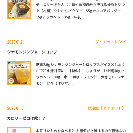
チョコケーキたんぱく質や食物繊維も摂れる優秀おやつ
♪【材料】☆おからパウダー 35g☆ココアパウダー
15g☆ラカント 35g・牛乳 ...
ダイエットレシピ
2025.01.21
シナモンジンジャーシロップ
糖質2.6gシナモンジンジャーシロップスパイス×しょう
がで冷え症対策に！【材料】・しょうが 1/3個(30g)・
ラカント 30g・水 100g・レモン汁 大さじ1・シナ
モン 少々【作り方】...
豆知識【ダイエット】
2025.01.16
カロリーゼロは敵！？
本来甘いものを食べると 血糖値が上昇するのが普通なの