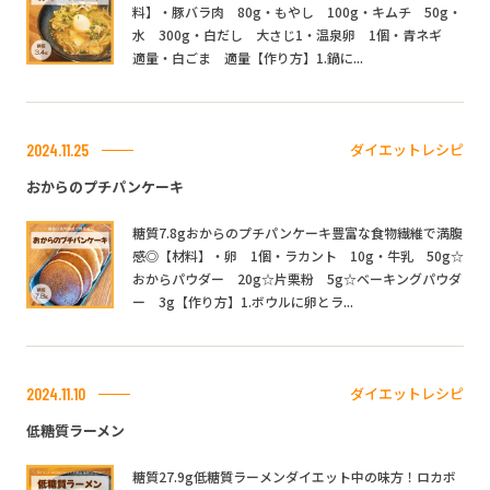
料】・豚バラ肉 80g・もやし 100g・キムチ 50g・
水 300g・白だし 大さじ1・温泉卵 1個・青ネギ
適量・白ごま 適量【作り方】1.鍋に...
ダイエットレシピ
2024.11.25
おからのプチパンケーキ
糖質7.8gおからのプチパンケーキ豊富な食物繊維で満腹
感◎【材料】・卵 1個・ラカント 10g・牛乳 50g☆
おからパウダー 20g☆片栗粉 5g☆ベーキングパウダ
ー 3g【作り方】1.ボウルに卵とラ...
ダイエットレシピ
2024.11.10
低糖質ラーメン
糖質27.9g低糖質ラーメンダイエット中の味方！ロカボ