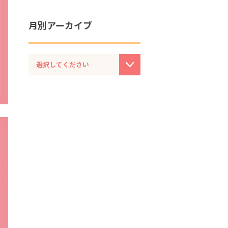
月別アーカイブ