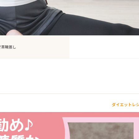
で茶碗蒸し
ダイエットレ