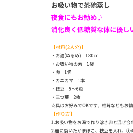
お吸い物で茶碗蒸し
夜食にもお勧め♪
消化良く低糖質な体に優し
【材料(2人分)】
・お湯(ぬるめ) 180cc
・お吸い物の素 1袋
・卵 1個
・カニカマ 1本
・枝豆 5〜6粒
・三つ葉 2枚
☆具はお好みでOKです。椎茸などもお
【作り方】
1.お吸い物をお湯で作り溶き卵と混ぜ合
2.器に裂いたかまぼこ、枝豆を入れ、①