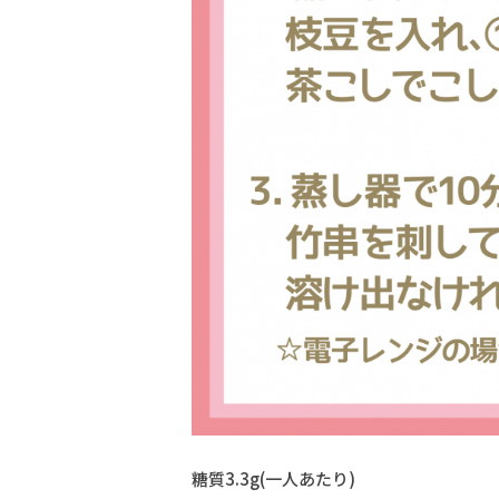
糖質3.3g(一人あたり)