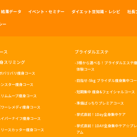
・結果データ
イベント・セミナー
ダイエット豆知識・レシピ
社長
シー
ース
ブライダルエステ
身スリミング
3種から選べる！ブライダルエステ
体験コース
激!!バリバリ痩身コース
目指せ-5kg ブライダル痩身集中コ
モンスター痩身コース
短期集中 痩身&フェイシャルコース
スリムムーブ痩身コース
準備ばっちりプレミアコース
パワーレメディ痩身コース
挙式直前！1Day全身集中ケア
ハイパーナイフ痩身コース
挙式直前！1DAY全身集中ケア☆プ
リリースカッター痩身コース
アム