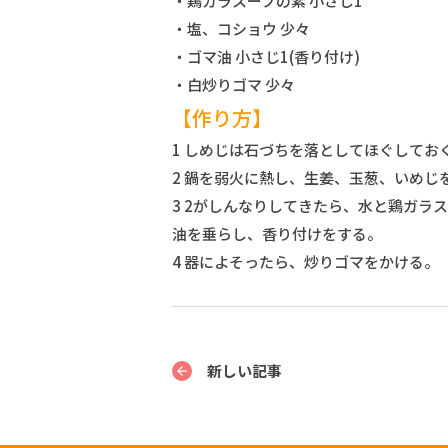
・鶏ガラスープの素 小さじ1
・塩、コショウ 少々
・ゴマ油 小さじ1(香り付け)
・白炒りゴマ 少々
【作り方】
1 しめじは石づちを落としてほぐしてお
2 鍋を弱火に熱し、生姜、玉葱、いめじを
3 2がしんなりしてきたら、水と鶏ガラ
油を垂らし、香り付けをする。
4 器によそったら、炒りゴマをかける。
新しい記事