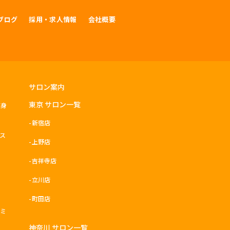
ブログ
採用・求人情報
会社概要
サロン案内
東京 サロン一覧
痩身
新宿店
ース
上野店
吉祥寺店
立川店
町田店
レミ
神奈川 サロン一覧