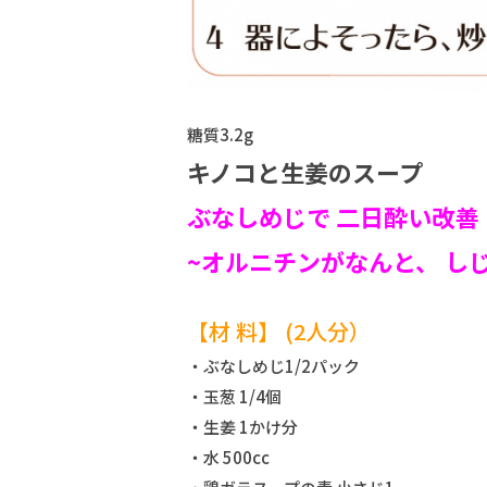
糖質3.2g
キノコと生姜のスープ
ぶなしめじで 二日酔い改善
~オルニチンがなんと、 しじ
【材 料】 (2人分）
・ぶなしめじ1/2パック
・玉葱 1/4個
・生姜 1かけ分
・水 500cc