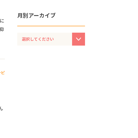
月別アーカイブ
に
抑
シピ
ん