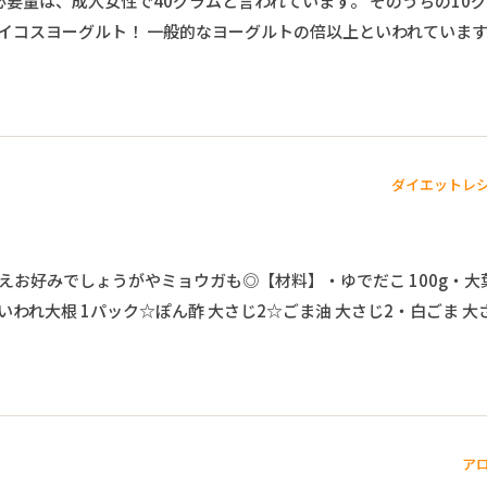
必要量は、成人女性で40グラムと言われています。 そのうちの10
イコスヨーグルト！ 一般的なヨーグルトの倍以上といわれていま
ダイエットレ
和えお好みでしょうがやミョウガも◎【材料】・ゆでだこ 100g・大
かいわれ大根 1パック☆ぽん酢 大さじ2☆ごま油 大さじ2・白ごま 大
ア