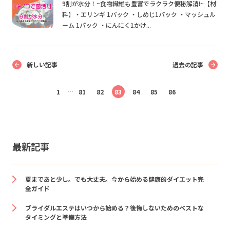
9割が水分！~食物繊維も豊富でラクラク便秘解消!~【材
料】・エリンギ 1パック ・しめじ1パック ・マッシュル
ーム 1パック ・にんにく1かけ...
新しい記事
過去の記事
…
1
81
82
83
84
85
86
最新記事
夏まであと少し。でも大丈夫。今から始める健康的ダイエット完
全ガイド
ブライダルエステはいつから始める？後悔しないためのベストな
タイミングと準備方法