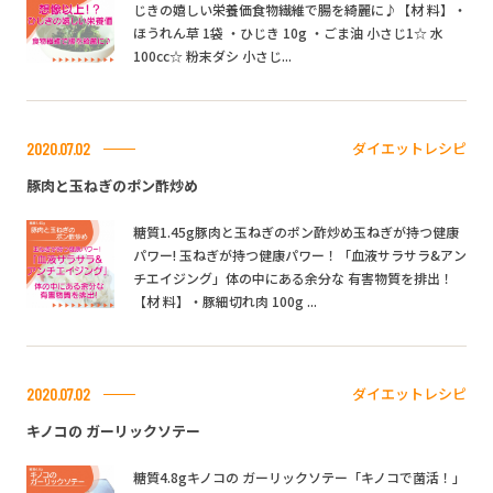
じきの嬉しい栄養価食物繊維で腸を綺麗に♪【材 料】・
ほうれん草 1袋 ・ひじき 10g ・ごま油 小さじ1☆ 水
100cc☆ 粉末ダシ 小さじ...
ダイエットレシピ
2020.07.02
豚肉と玉ねぎのポン酢炒め
糖質1.45g豚肉と玉ねぎのポン酢炒め玉ねぎが持つ健康
パワー! 玉ねぎが持つ健康パワー！「血液サラサラ&アン
チエイジング」体の中にある余分な 有害物質を排出！
【材 料】・豚細切れ肉 100g ...
ダイエットレシピ
2020.07.02
キノコの ガーリックソテー
糖質4.8gキノコの ガーリックソテー「キノコで菌活！」