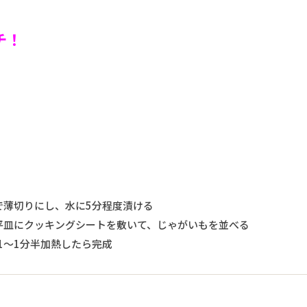
チ！
で薄切りにし、水に5分程度漬ける
、平皿にクッキングシートを敷いて、じゃがいもを並べる
て1～1分半加熱したら完成