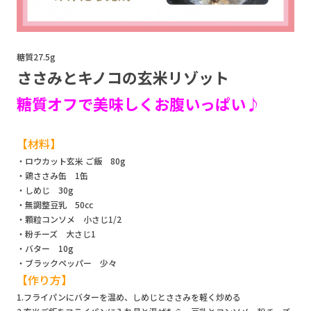
糖質27.5g
ささみとキノコの玄米リゾット
糖質オフで美味しくお腹いっぱい♪
【材料】
・ロウカット玄米 ご飯 80g
・鶏ささみ缶 1缶
・しめじ 30g
・無調整豆乳 50cc
・顆粒コンソメ 小さじ1/2
・粉チーズ 大さじ1
・バター 10g
・ブラックペッパー 少々
【作り方】
1.フライパンにバターを温め、しめじとささみを軽く炒める