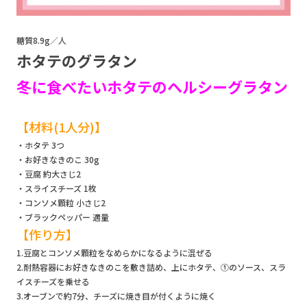
糖質8.9g／人
ホタテのグラタン
冬に食べたいホタテのヘルシーグラタン
【材料(1人分)】
・ホタテ 3つ
・お好きなきのこ 30g
・豆腐 約大さじ2
・スライスチーズ 1枚
・コンソメ顆粒 小さじ2
・ブラックペッパー 適量
【作り方】
1.豆腐とコンソメ顆粒をなめらかになるように混ぜる
2.耐熱容器にお好きなきのこを敷き詰め、上にホタテ、①のソース、スラ
イスチーズを乗せる
3.オーブンで約7分、チーズに焼き目が付くように焼く