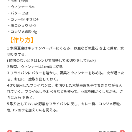
・玉葱 1/4個
・ウィンナー 5本
・バター 15g
・カレー粉 小さじ4
・塩コショウ 少々
・コンソメ顆粒 4g
【作り方】
1 木綿豆腐はキッチンペーパーにくるみ、お皿などの重石 を上に乗せ、水
切りをする。
( 時間のないときはレンジで加熱して水切りをしてもok)
2 野菜、ウィンナーは1cm角に切る
3 フライパンにバターを溶かし、野菜とウィンナーを炒める。 火が通った
ら、お皿に一度取り出しておく。
4 3で使用したフライパンに、水切りした木綿豆腐を手でちぎりながら入
れていく。フライ返しや木べらなどを使って、豆腐を細かくしながら、さ
らに水分 を抜く。
5 取り出しておいた野菜をフライパンに戻し、カレー粉、コンソメ顆粒、
塩コショウを加えて味を調える。