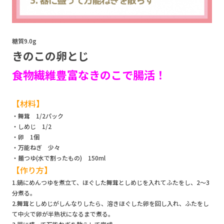
糖質9.0g
きのこの卵とじ
食物繊維豊富なきのこで腸活！
【材料】
・舞茸 1/2パック
・しめじ 1/2
・卵 1個
・万能ねぎ 少々
・麺つゆ(水で割ったもの) 150ml
【作り方】
1.鍋にめんつゆを煮立て、ほぐした舞茸としめじを入れてふたをし、2～3
分煮る。
2.舞茸としめじがしんなりしたら、溶きほぐした卵を回し入れ、ふたをし
て中火で卵が半熟状になるまで煮る。