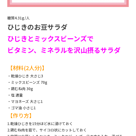
糖質4.31g/人
ひじきのお豆サラダ
ひじきとミックスビーンズで
ビタミン、ミネラルを沢山摂るサラダ
【材料(2人分)】
・乾燥ひじき 大さじ3
・ミックスビーンズ 70g
・鶏むね肉 30g
・塩 適量
・マヨネーズ 大さじ1
・ゴマ油 小さじ1
【作り方】
1.乾燥ひじきを15分ほど水に浸けておく
2.鶏むね肉を茹で、サイコロ状にカットしておく