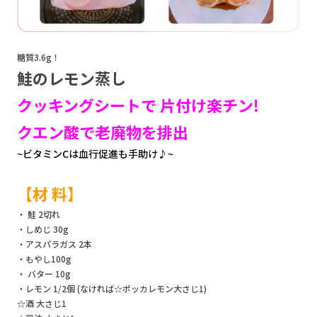
糖質3.6g！
鮭のレモン蒸し
クッキングシートで 片付け楽チン!
クエン酸で老廃物を排出
~ビタミンCは血行促進も手助け♪~
【材 料】
・ 鮭 2切れ
・しめじ 30g
・アスパラガス 2本
・もやし100g
・ バター 10g
・レモン 1/2個 (なければ☆ポッカレモン大さじ1)
☆酒 大さじ1