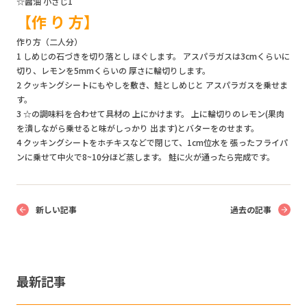
☆醤油 小さじ1
【作 り 方】
作り方（二人分）
1 しめじの石づきを切り落とし ほぐします。 アスパラガスは3cmくらいに
切り、レモンを5mmくらいの 厚さに輪切りします。
2 クッキングシートにもやしを敷き、鮭としめじと アスパラガスを乗せま
す。
3 ☆の調味料を合わせて具材の 上にかけます。 上に輪切りのレモン(果肉
を潰しながら乗せると味がしっかり 出ます)とバターをのせます。
4 クッキングシートをホチキスなどで閉じて、1cm位水を 張ったフライパ
ンに乗せて中火で8~10分ほど蒸します。 鮭に火が通ったら完成です。
新しい記事
過去の記事
最新記事