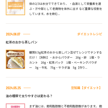
体の2/3は水分でできており、 ・血液として栄養素を運
ぶ・汗や尿として老廃物を体外に出す など重要な役割を
しています。水を飲む...
ダイエットレシピ
2024.06.07
紅茶のおから蒸しパン
糖質8.5g紅茶のおから蒸しパン混ぜてレンジでチンする
だけ！【材料】・おからパウダー 20g・卵 1個・ラ
カント 20g・紅茶パック 1個・ベーキングパウダ
ー 3g・牛乳 75g・サラダ油 5g【作り...
豆知識【ダイエット】
2024.05.25
油の種類で太りやすさは変わる？
まず油には、飽和脂肪酸と不飽和脂肪酸があります。 飽