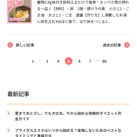
糖質0.8g味付き卵和えるだけで簡単！タンパク質の摂れ
る一品♪【材料】・卵 2個・鶏ガラの素 小さじ1・ご
ま油 大さじ1・ごま 適量【作り方】1.沸騰したお湯
に卵を入れ9分ほど茹で、ゆで卵をつくる2....
新しい記事
過去の記事
…
…
1
3
4
5
6
7
86
最新記事
夏まであと少し。でも大丈夫。今から始める健康的ダイエット完
全ガイド
ブライダルエステはいつから始める？後悔しないためのベストな
タイミングと準備方法